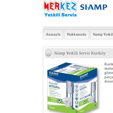
Anasayfa
Hakkımızda
Siamp Yetkili
Siamp Yetkili Servis Kurtköy
Kurtk
memn
gömme
parça
durum