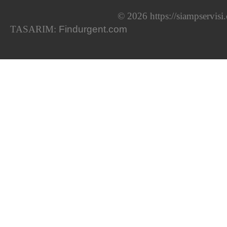
© 2026 https://siampservis
TASARIM:
Findurgent.com