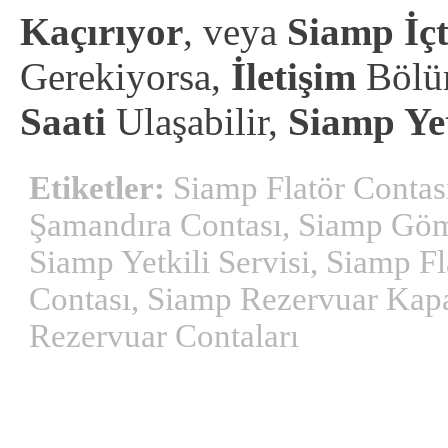
Kaçırıyor
,
veya
Siamp İçt
Gerekiyorsa,
İletişim
Bölü
Saati
Ulaşabilir,
Siamp Yet
Etiketler:
Siamp Flatör Contas
Şamandıra Contası, Siamp Gö
Siamp Yetkili Servisi, Siamp 
Contası, Siamp Rezervuar Ka
Rezervuar Contaları