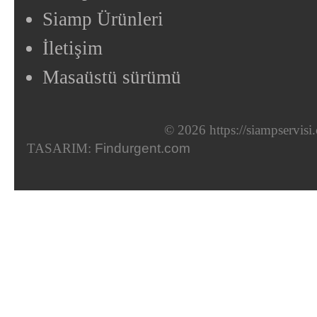
Siamp Ürünleri
İletişim
Masaüstü sürümü
© 2026 https://siampservis
TASARIM:
Findurgent.com