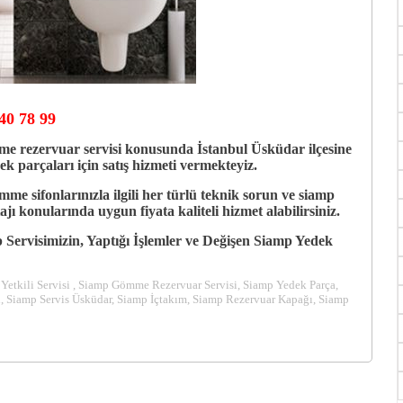
40 78 99
me rezervuar servisi konusunda İstanbul Üsküdar ilçesine
k parçaları için satış hizmeti vermekteyiz.
e sifonlarınızla ilgili her türlü teknik sorun ve siamp
 konularında uygun fiyata kaliteli hizmet alabilirsiniz.
Servisimizin, Yaptığı İşlemler ve Değişen Siamp Yedek
Yetkili Servisi , Siamp Gömme Rezervuar Servisi, Siamp Yedek Parça,
i, Siamp Servis Üsküdar, Siamp İçtakım, Siamp Rezervuar Kapağı, Siamp