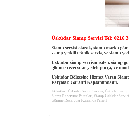
Üsküdar Siamp Servisi Tel: 0216 3
Siamp servisi olarak, siamp marka göm
siamp
yetkili
teknik servis,
ve siamp yede
Üsküdar siamp servisimizden, siamp gömm
gömme rezervuar yedek parça, ve montajı
Üsküdar Bölgesine Hizmet Veren Siamp 
Parçalar, Garanti Kapsamındadır.
Etiketler:
Üsküdar Siamp Servisi, Üsküdar Siamp 
Siamp Rezervuar Parçaları, Siamp Üsküdar Servis
Gömme Rezervuar Kumanda Paneli