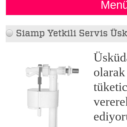
Menü
Siamp Yetkili Servis Üs
Üsküda
olarak
tüketi
verer
ediyo