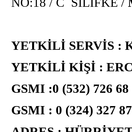
NO:18 / C SİLİFKE /
YETKİLİ SERVİS :
YETKİLİ KİŞİ : E
GSMI :
0 (532) 726 68
GSMI : 0 (324) 327 87
ADRES : HÜRRİYET