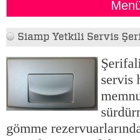
Menü
Siamp Yetkili Servis Şeri
Şerifal
servis 
memnun
sürdür
gömme rezervuarlarında 