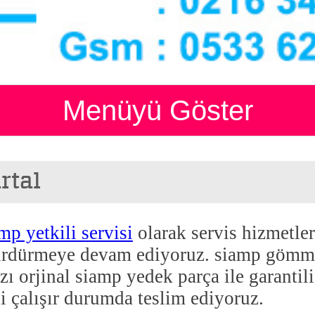
Menüyü Göster
rtal
mp yetkili servisi
olarak servis hizmetle
ürdürmeye devam ediyoruz. siamp gömme 
ızı orjinal siamp yedek parça ile garantili
i çalışır durumda teslim ediyoruz.